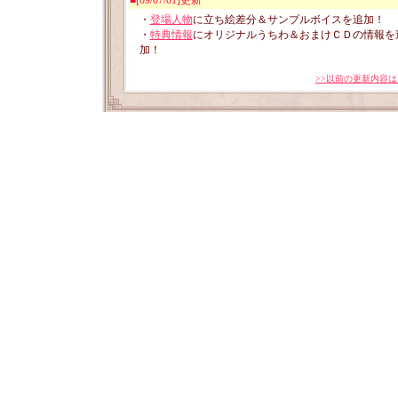
■[09/07/01]更新
・
登場人物
に立ち絵差分＆サンプルボイスを追加！
・
特典情報
にオリジナルうちわ＆おまけＣＤの情報を
加！
>>以前の更新内容