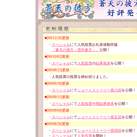
■[09/12/18]更新
・
スペシャル
にて人気投票お礼単体動作版
「蒼天の彼方～雲外蒼天～」
公開！
■[09/10/02]更新
・
スペシャル
にて
人気投票
の
結果発表
を公開！
■[09/09/25]更新
・人気投票の投票を締め切りました。
■[09/09/18]更新
・
スペシャル
にて
ショートストーリー第六回
を公開！
■[09/09/11]更新
・
スペシャル
にて
人気投票中間結果発表
を公開！
■[09/09/04]更新
・
スペシャル
にて
ショートストーリー第五回
を公開！
■[09/08/28]更新
・
スペシャル
にて
ショートストーリー第四回
を公開！
・
スペシャル
にて
人気投票
を開始！