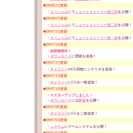
■[09/08/21]更新
・
スペシャル
にて
ショートストーリー第三回
を公開！
■[09/08/07]更新
・
スペシャル
にて
ショートストーリー第二回
を公開！
■[09/07/31]更新
・
スペシャル
にて
ショートストーリー第一回
を公開！
■[09/07/24]更新
・
好評発売中！
・
ダウンロード
に壁紙を追加！
■[09/07/17]更新
・
ギャラリー
のCG四枚にシナリオを追加！
■[09/07/15]更新
・
ギャラリー
にCGを一枚追加！
■[09/07/10]更新
・
マスターアップしました！
・
ダウンロード
に
体験版
を公開！
■[09/07/08]更新
・
ギャラリー
にCGを二枚追加！
■[09/07/03]更新
・
システム
にゲームシステムを公開！