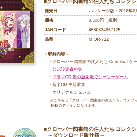
■クローバー図書館の住人たち コレクシ
発売日
パッケージ版：2018年2
価格
8,500円（税別）
JANコード
4580334667125
品番
MIOR-712
～収録内容～
・クローバー図書館の住人たち Compleat ゲ
・
公式設定資料集
・
ドラマCD 夜の遊園地でシーソーゲーム
・音楽CD 主題歌集
・オリジナルシュシュ
※こちらは『クローバー図書館の住人たち』でオフィ
同様のデザインになります。
■クローバー図書館の住人たち コレクシ
～ダウンロード版仕様～