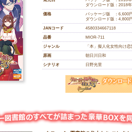
ダウンロード版：2018年
価格
パッケージ版 ：6,600
ダウンロード版：4,800
JANコード
4580334667118
品番
MIOR-711
ジャンル
「本」擬人化女性向け恋
原画
朝日川日和
シナリオ
日野光里