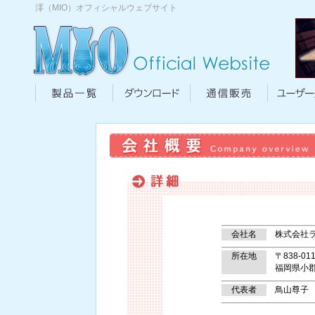
澪（MIO）オフィシャルウェブサイト
製品一覧|澪（MIO）
ダウンロード|澪（MIO）
通信販売|
会社名
株式会社ラ
所在地
〒838-011
福岡県小郡市
代表者
鳥山尊子